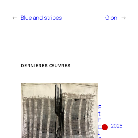
←
Blue and stripes
Gion
→
DERNIÈRES ŒUVRES
E
t
h
n
2025
i